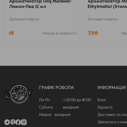
Ароматизатор Uliq Малина-
Ароматизатор М
Лимон-Лед 12 мл
Ethylmaltol (Этил
Залишити відгук
Залишити відгук
1₴
39₴
Немає в наявності
Не
ГРАФІК РОБОТИ:
ІНФОРМАЦІЯ
Пн-Пт: с 10:00 до 18:00
Блог
Субота: вихідний
Гарантії
Неділя: вихідний
Доставка та о
Зв'язатися з на