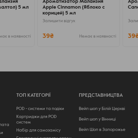
алайзия
Ароматизатор Малайзия
Аро
малтол) 5 мл
Apple Cinnamon (Яблоко с
Can
корицей) 5 мл
Залишити відгук
Зали
39₴
39
має в наявності
Немає в наявності
ТОП КАТЕГОРІЇ
ПРЕДСТАВНИЦТВА
POD - системи та подіки
Вейп шоп у Білій Церкві
Картриджи для POD
Вейп шоп у Вінниці
систем
плата
Вейп Шоп в Запорожье
Набір для самозамісу
ми