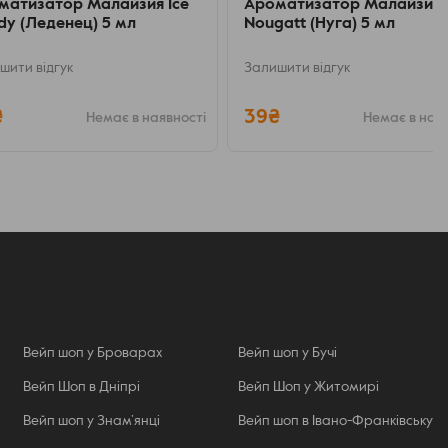
матизатор Малайзия Ice
Ароматизатор Малайзия
dy (Леденец) 5 мл
Nougatt (Нуга) 5 мл
шити відгук
Залишити відгук
₴
39₴
Немає в наявності
Немає в ная
Вейп шоп у Броварах
Вейп шоп у Бучі
Вейп Шоп в Дніпрі
Вейп Шоп у Житомирі
Вейп шоп у Знам’янці
Вейп шоп в Івано-Франківську