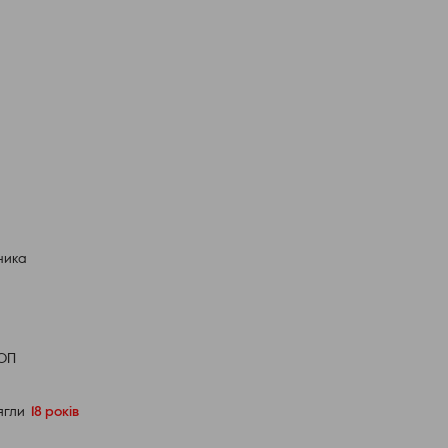
ника
ФОП
сягли
18 років