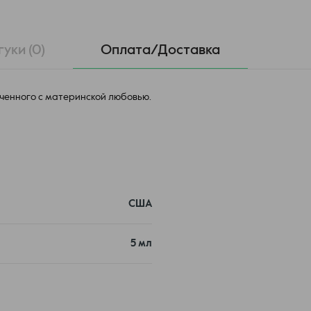
гуки (0)
Оплата/Доставка
еченного с материнской любовью.
США
5 мл