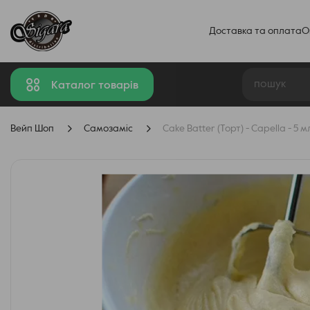
Доставка та оплата
О
Каталог товарів
Вейп Шоп
Самозаміс
Cake Batter (Торт) - Capella - 5 м