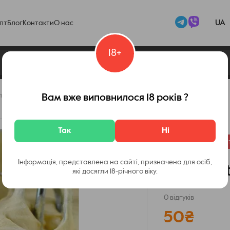
UA
пт
Блог
Контакти
О нас
18+
л
Вам вже виповнилося 18 років ?
Код товару:
11715
Так
Ні
Немає в наявност
Інформація, представлена на сайті, призначена для осіб,
Cake Batt
які досягли 18-річного віку.
0 відгуків
50
₴