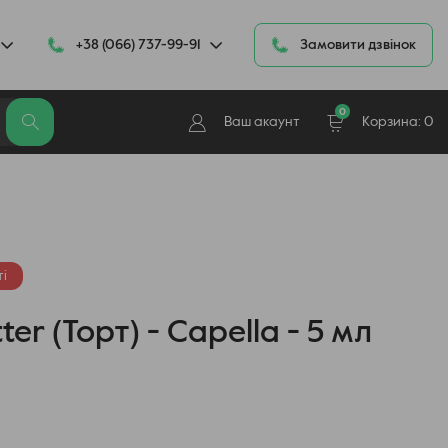
+38 (066) 737-99-91
Замовити дзвінок
0
Ваш акаунт
Корзина:
0
і
er (Торт) - Capella - 5 мл