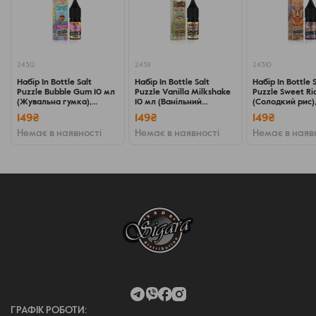
24312
24311
24310
Набір In Bottle Salt
Набір In Bottle Salt
Набір In Bottle 
Puzzle Bubble Gum 10 мл
Puzzle Vanilla Milkshake
Puzzle Sweet Ri
(Жувальна гумка),
10 мл (Ванільний
(Солодкий рис)
самозаміс
милкшейк), самозаміс
самозаміс
149₴
149₴
149₴
Немає в наявності
Немає в наявності
Немає в наяв
ГРАФІК РОБОТИ: