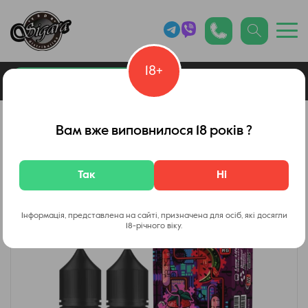
18+
0
Каталог товарів
Малайзийские жидкости
Вам вже виповнилося 18 років ?
Так
Ні
Інформація, представлена на сайті, призначена для осіб, які досягли
18-річного віку.