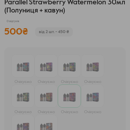
Parallel Strawberry Watermelon 30мл
(Полуниця + кавун)
0 відгуків
500
₴
від 2 шт. - 450 ₴
Очікуємо
Очікуємо
Очікуємо
Очікуємо
Очікуємо
Очікуємо
Очікуємо
Очікуємо