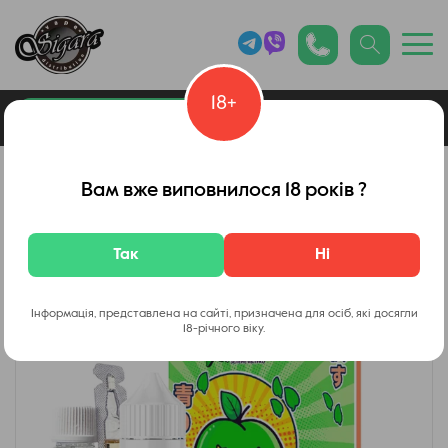
18+
0
Каталог товарів
Вейп Шоп
Вам вже виповнилося 18 років ?
Так
Ні
Інформація, представлена на сайті, призначена для осіб, які досягли
18-річного віку.