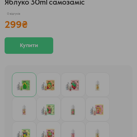
Яблуко 30ml самозаміс
0 відгуків
299
₴
Купити