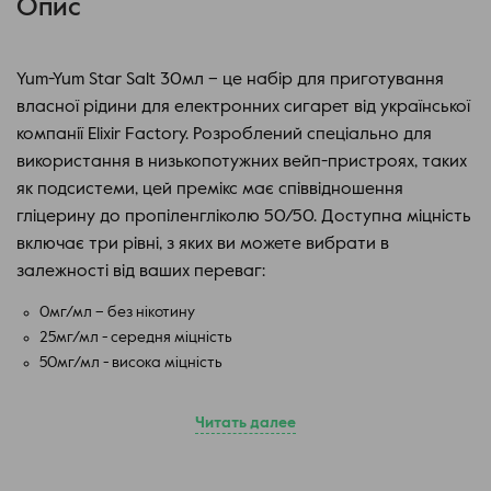
Опис
Yum-Yum Star Salt 30мл – це набір для приготування
власної рідини для електронних сигарет від української
компанії Elixir Factory. Розроблений спеціально для
використання в низькопотужних вейп-пристроях, таких
як подсистеми, цей премікс має співвідношення
гліцерину до пропіленгліколю 50/50. Доступна міцність
включає три рівні, з яких ви можете вибрати в
залежності від ваших переваг:
0мг/мл – без нікотину
25мг/мл - середня міцність
50мг/мл - висока міцність
Особливу увагу приділено дизайну упаковки, який,
Читать далее
напевно, підніме ваш настрій. Яскрава коробочка
прикрашена зображенням фруктів з милими
мордочками, стилізованими в азіатському стилі, що