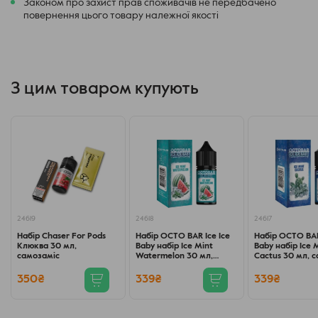
Законом про захист прав споживачів не передбачено
повернення цього товару належної якості
З цим товаром купують
24619
24618
24617
Набір Chaser For Pods
Набір OCTO BAR Ice Ice
Набір OCTO BAR
Клюква 30 мл,
Baby набір Ice Mint
Baby набір Ice 
самозаміс
Watermelon 30 мл,
Cactus 30 мл, 
самозаміс
350₴
339₴
339₴