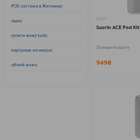
POD система в Житомирі
15237
ашка
Suorin ACE Pod Ki
купити жижу lucky
Залишити відгук
картридж на иксрос
949₴
alhimik жижа