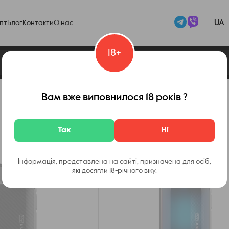
UA
пт
Блог
Контакти
О нас
18+
Вам вже виповнилося 18 років ?
Так
Ні
Інформація, представлена на сайті, призначена для осіб,
які досягли 18-річного віку.