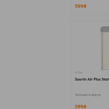
599₴
14384
Suorin Air Plus St
Залишити відгук
599₴