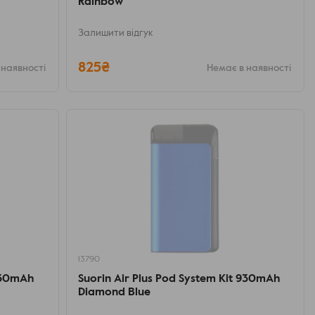
Rainbow
Залишити відгук
825₴
 наявності
Немає в наявності
13790
 930mAh
Suorin Air Plus Pod System Kit 930mAh
Diamond Blue