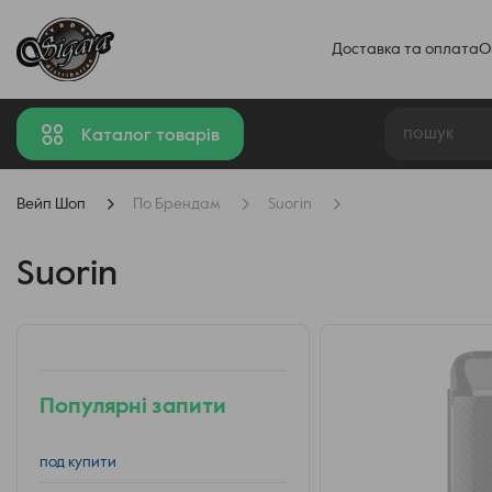
Доставка та оплата
О
Каталог товарів
Вейп Шоп
По Брендам
Suorin
Suorin
Популярні запити
под купити