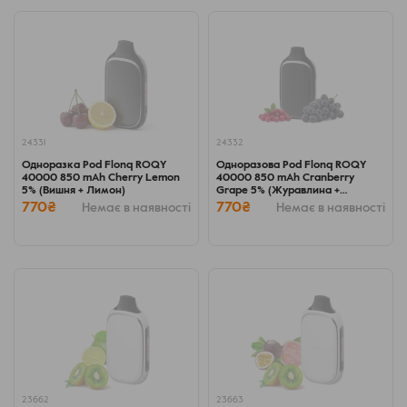
24331
24332
Одноразка Pod Flonq ROQY
Одноразова Pod Flonq ROQY
40000 850 mAh Cherry Lemon
40000 850 mAh Cranberry
5% (Вишня + Лимон)
Grape 5% (Журавлина +
Виноград)
770₴
770₴
Немає в наявності
Немає в наявності
23662
23663