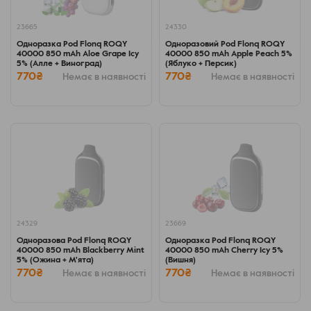
23665
24330
Одноразка Pod Flonq ROQY
Одноразовий Pod Flonq ROQY
40000 850 mAh Aloe Grape Icy
40000 850 mAh Apple Peach 5%
5% (Алле + Виноград)
(Яблуко + Персик)
770₴
770₴
Немає в наявності
Немає в наявності
24329
23669
Одноразова Pod Flonq ROQY
Одноразка Pod Flonq ROQY
40000 850 mAh Blackberry Mint
40000 850 mAh Cherry Icy 5%
5% (Ожина + М'ята)
(Вишня)
770₴
770₴
Немає в наявності
Немає в наявності