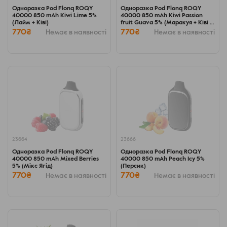
Одноразка Pod Flonq ROQY
Одноразка Pod Flonq ROQY
40000 850 mAh Kiwi Lime 5%
40000 850 mAh Kiwi Passion
(Лайм + Ківі)
fruit Guava 5% (Маракуя + Ківі +
Гуава)
770₴
770₴
Немає в наявності
Немає в наявності
23664
23666
Одноразка Pod Flonq ROQY
Одноразка Pod Flonq ROQY
40000 850 mAh Mixed Berries
40000 850 mAh Peach Icy 5%
5% (Мікс Ягід)
(Персик)
770₴
770₴
Немає в наявності
Немає в наявності