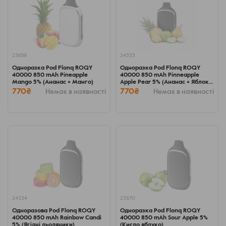
23659
24333
Одноразка Pod Flonq ROQY
Одноразка Pod Flonq ROQY
40000 850 mAh Pineapple
40000 850 mAh Pinneapple
Mango 5% (Ананас + Манго)
Apple Pear 5% (Ананас + Яблоко
+ Груша)
770₴
770₴
Немає в наявності
Немає в наявності
24334
23670
Одноразова Pod Flonq ROQY
Одноразка Pod Flonq ROQY
40000 850 mAh Rainbow Candi
40000 850 mAh Sour Apple 5%
5% (Ягідні льодяники)
(Кисло яблуко)