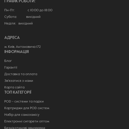
ГРАФІК РОБОТИ:
Пн-Пт: с 10:00 до 18:00
Субота: вихідний
Неділя: вихідний
АДРЕСА
м. Київ, Антоновича 172
ІНФОРМАЦІЯ
Блог
Гарантії
Доставка та оплата
Зв'язатися з нами
Карта сайта
ТОП КАТЕГОРІЇ
POD - системи та подіки
Картриджи для POD систем
Набір для самозамісу
Електронні сигарети оптом
Безнікотинові одноразки