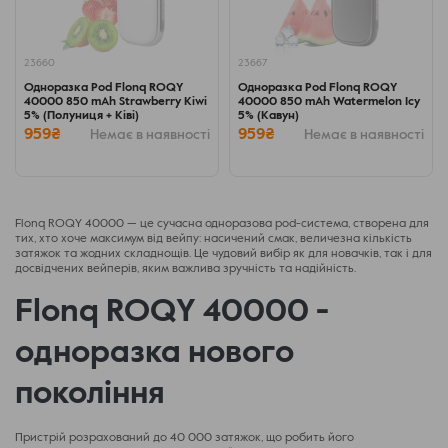
23660
23667
Одноразка Pod Flonq ROQY
Одноразка Pod Flonq ROQY
40000 850 mAh Strawberry Kiwi
40000 850 mAh Watermelon Icy
5% (Полуниця + Ківі)
5% (Кавун)
959₴
959₴
Немає в наявності
Немає в наявності
Flonq ROQY 40000 — це сучасна одноразова pod-система, створена для
тих, хто хоче максимум від вейпу: насичений смак, величезна кількість
затяжок та жодних складнощів. Це чудовий вибір як для новачків, так і для
досвідчених вейперів, яким важлива зручність та надійність.
Flonq ROQY 40000 -
одноразка нового
покоління
Пристрій розрахований до 40 000 затяжок, що робить його