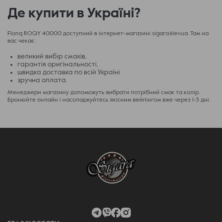
Де купити в Україні?
Flonq ROQY 40000 доступний в інтернет-магазині sigara.kiev.ua. Там на
вас чекає:
великий вибір смаків,
гарантія оригінальності,
швидка доставка по всій Україні
зручна оплата.
Менеджери магазину допоможуть вибрати потрібний смак та колір.
Бронюйте онлайн і насолоджуйтесь якісним вейпінгом вже через 1-3 дні.