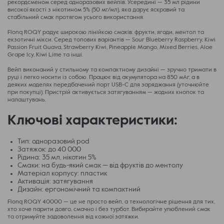
рекордсменом серед одноразових вейпів. Усередині — 35 мл рідини
високої якості з нікотином 5% (50 мг/мл), яка дарує яскравий та
стабільний смак протягом усього використання.
Flonq ROQY радує широкою лінійкою смаків: фрукти, ягоди, ментол та
екзотичні мікси. Серед топових варіантів — Sour Blueberry Raspberry, Kiwi
Passion Fruit Guava, Strawberry Kiwi, Pineapple Mango, Mixed Berries, Aloe
Grape Icy, Kiwi Lime та інші.
Вейп виконаний у стильному та компактному дизайні — зручно тримати в
руці і легко носити із собою. Працює від акумулятора на 850 мАг, а в
деяких моделях передбачений порт USB-C для заряджання (уточнюйте
при покупці). Пристрій активується затягуванням — жодних кнопок та
налаштувань.
Ключові характеристики:
Тип: одноразовий pod
Затяжок: до 40 000
Рідина: 35 мл, нікотин 5%
Смаки: на будь-який смак — від фруктів до ментолу
Матеріал корпусу: пластик
Активація: затягування
Дизайн: ергономічний та компактний
Flonq ROQY 40000 — це не просто вейп, а технологічне рішення для тих,
хто хоче парити довго, смачно і без турбот. Вибирайте улюблений смак
та отримуйте задоволення від кожної затяжки.