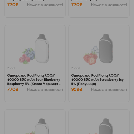
770₴
770₴
Немає в наявності
Немає в наявності
23661
23668
Одноразка Pod Flonq ROQY
Одноразка Pod Flonq ROQY
40000 850 mAh Sour Blueberry
40000 850 mAh Strawberry Icy
Raspberry 5% (Кисла Чорниця +
5% (Полуниця)
Малина)
770₴
959₴
Немає в наявності
Немає в наявності