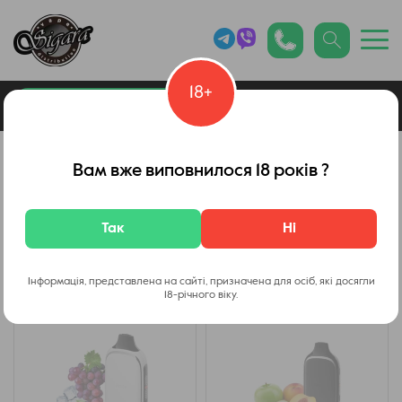
18+
0
Каталог товарів
Flonq
Вам вже виповнилося 18 років ?
Flonq ROQY 40000
Так
Ні
Фільтр
Інформація, представлена на сайті, призначена для осіб, які досягли
18-річного віку.