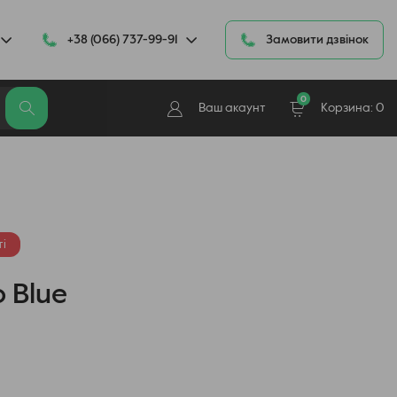
+38 (066) 737-99-91
Замовити дзвінок
0
Ваш акаунт
Корзина:
0
і
 Blue