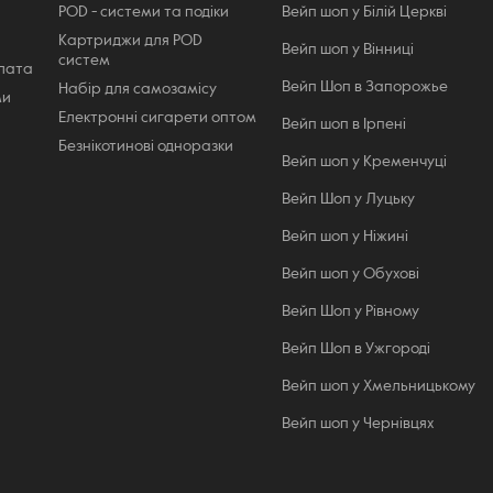
POD - системи та подіки
Вейп шоп у Білій Церкві
Картриджи для POD
Вейп шоп у Вінниці
систем
плата
Вейп Шоп в Запорожье
Набір для самозамісу
ми
Електронні сигарети оптом
Вейп шоп в Ірпені
Безнікотинові одноразки
Вейп шоп у Кременчуці
Вейп Шоп у Луцьку
Вейп шоп у Ніжині
Вейп шоп у Обухові
Вейп Шоп у Рівному
Вейп Шоп в Ужгороді
ичается новизной. Сдвинув задвижку
Вейп шоп у Хмельницькому
тверстие до упора. При погружении стоит
Вейп шоп у Чернівцях
 отделяющая фильтр, в непосредственной
стороне в течение трех секунд,
абора температуры, после чего отпустить