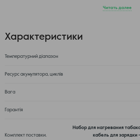
Читать далее
Характеристики
Температурний діапазон
Ресурс акумулятора, циклів
Вага
Гарантія
Подобно предыдущим изделиям компании шахта нагревательной 
Набор для нагревания табака G
затворного типа, а снизу крышкой на защелке. Порт USB для под
Комплект поставки.
кабель для зарядки -
из узких торцов.