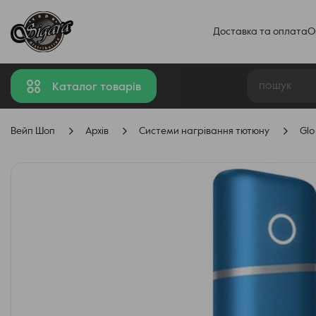
Доставка та оплата
О
Каталог товарів
Вейп Шоп
Архів
Системи нагрівання тютюну
Glo