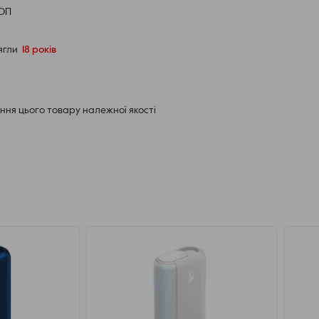
ФОП
сягли
18 років
выполнен разъемным, что предусматривает
ак и к различной электронной технике,
ня цього товару належної якості
я восстановления потенциала батареи не
птера, а также соблюдения температурного
ериод возобновления работоспособности