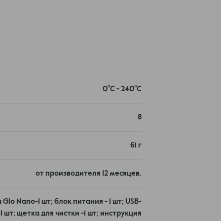
0⁰C - 240⁰C
8
61 г
от производителя 12 месяцев.
камеры закрывается сверху заслонкой
lo Nano-1 шт; блок питания - 1 шт; USB-
зарядки аккумулятора расположен на одном
1 шт; щетка для чистки -1 шт; инструкция