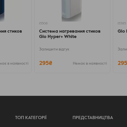
15506
15385
ия стиков
Система нагревания стиков
Glo 
Glo Hyper+ White
Залишити відгук
Зали
295₴
29
має в наявності
Немає в наявності
ик автономности, ресурса полной зарядки
е сокращение длительности сессии на
ению, законы физики не обмануть, но
61 грамма.
ТОП КАТЕГОРІЇ
ПРЕДСТАВНИЦТВА