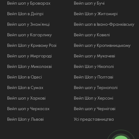
Вейп шоп у Броварах
Вейп шоп у Бучі
Вейп Шоп в Дніпрі
Вейп Шоп у Житомирі
Вейп шоп у Знам’янці
Вейп шоп в Івано-Франківську
Вейп шоп у Кагарлику
Вейп шоп у Ковелі
Вейп Шоп у Кривому Розі
Вейп шоп у Кропивницькому
Вейп шоп у Миргороді
Вейп шоп у Мукачеві
Вейп Шоп у Миколаєві
Вейп Шоп у Нікополі
Вейп Шоп в Одесі
Вейп Шоп у Полтаві
Вейп Шоп в Сумах
Вейп шоп у Тернополі
Вейп шоп у Харкові
Вейп Шоп у Херсоні
Вейп шоп у Черкасах
Вейп шоп у Чернігові
Вейп Шоп у Львові
Усі представництва