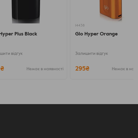
14438
Hyper Plus Black
Glo Hyper Orange
шити відгук
Залишити відгук
5₴
295₴
Немає в наявності
Немає в ная