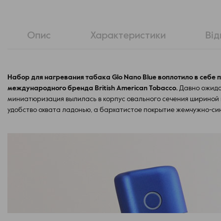
Опис
Характеристики
Від
Набор для нагревания табака Glo Nano Blue воплотило в себе
международного бренда British American Tobacco.
Давно ожида
миниатюризация вылилась в корпус овального сечения шириной 
удобство охвата ладонью, а бархатистое покрытие жемчужно-син