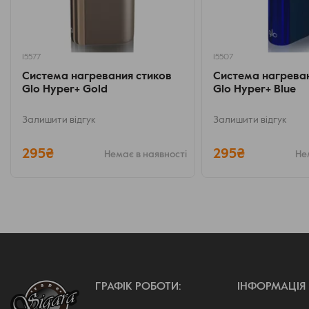
15577
15507
Система нагревания стиков
Система нагреван
Glo Hyper+ Gold
Glo Hyper+ Blue
Залишити відгук
Залишити відгук
295₴
295₴
Немає в наявності
Не
Уменьшение размеров повлекло за собой снижение характерист
хватит на 8 сеансов, против 20 у ближайшей модели Pro, а такж
половину минуты, до 3.5 минут , в противовес 4 минутам. К сожал
наградой станет повышенная компактность и падение массы до 
ГРАФІК РОБОТИ:
ІНФОРМАЦІЯ