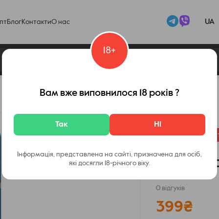
UA
пт
Блог
Контакти
О нас
18+
Glo Nano Blue
Вам вже виповнилося 18 років ?
Код товару:
14154
Так
Ні
Немає в наявност
Інформація, представлена на сайті, призначена для осіб,
Glo Nano
які досягли 18-річного віку.
0 відгуків
399
₴