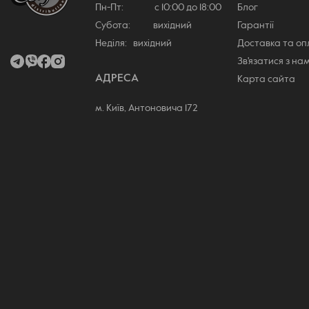
Пн-Пт: с 10:00 до 18:00
Блог
Субота: вихідний
Гарантії
Неділя: вихідний
Доставка та о
Зв'язатися з на
АДРЕСА
Карта сайта
м. Київ, Антоновича 172
Порядок выполнения действий при обращении с продуктом не отл
следует вставить подготовленную палочку с табачной смесью в о
понемногу проворачивать стик, а окончанием послужит полоска,
близости от начала канала. Нажимая круглую кнопку на лицевой 
необходимо дождаться слабой вибрации, обозначающей старт н