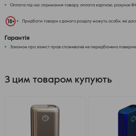
Оплата під час отримання товару, оплата карткою, рахунок 
Придбати товари з даного розділу можуть особи, які до
Примечательно, что кабель USB, поставляющийся в комплекте, 
Гарантія
возможность его подсоединение, как к штатному блоку питания, т
Законом про захист прав споживачів не передбачено повернен
оборудованной коннектором соответствующего стандарта. Врем
превышает 1.5 часа, при условии подключения комплектного ада
интервала эксплуатации 18-45 градусов. В противном случае п
будет увеличен.
З цим товаром купують