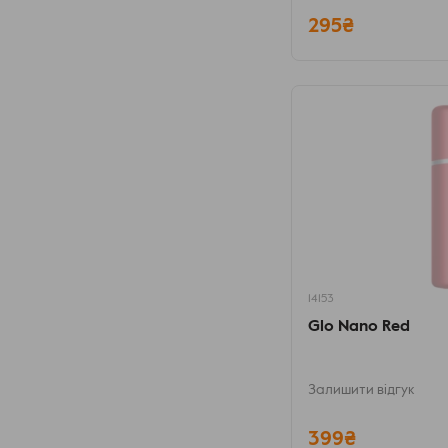
295₴
14153
Glo Nano Red
Залишити відгук
399₴