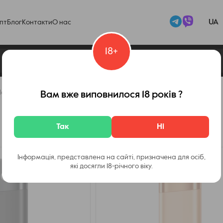
UA
пт
Блог
Контакти
О нас
18+
lo
Вам вже виповнилося 18 років ?
Так
Ні
Інформація, представлена на сайті, призначена для осіб,
які досягли 18-річного віку.