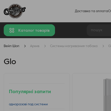
Доставка та оплата
О
Каталог товарів
Вейп Шоп
Архив
Системы нагревания табака
G
Glo
Популярні запити
одноразові под системи