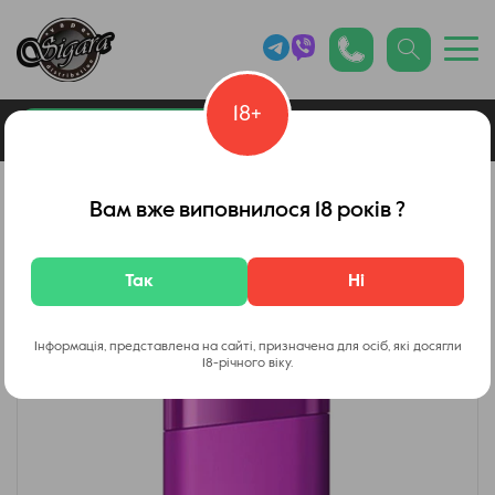
18+
0
Каталог товарів
Glo
Вам вже виповнилося 18 років ?
Так
Ні
Інформація, представлена на сайті, призначена для осіб, які досягли
18-річного віку.