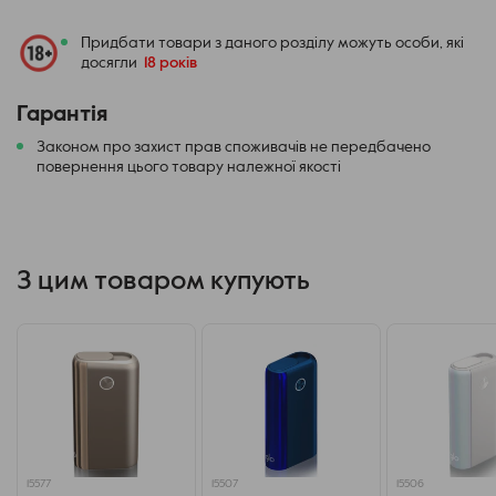
верхним входом, закрытым сдвигающейся заслонкой, а
для ее выполнения в комплект входит специальный
Придбати товари з даного розділу можуть особи, які
ершик.
досягли
18 років
Гарантія
Законом про захист прав споживачів не передбачено
повернення цього товару належної якості
З цим товаром купують
15577
15507
15506