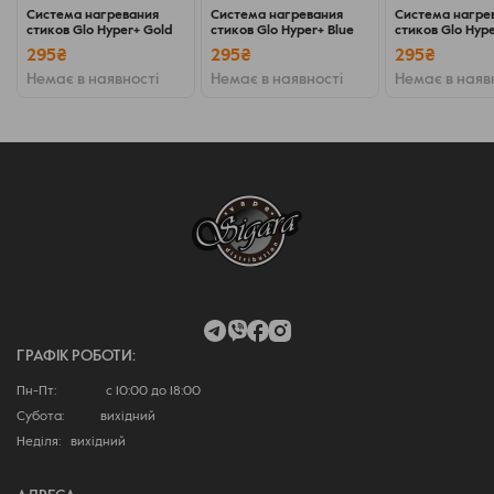
Система нагревания
Система нагревания
Система нагре
стиков Glo Hyper+ Gold
стиков Glo Hyper+ Blue
стиков Glo Hyp
295₴
295₴
295₴
Немає в наявності
Немає в наявності
Немає в наяв
Немаловажным достоинством следует признать
интеграцию механизма вибрации для обозначения
начала и окончания всех ступеней сценария работы.
Такую функцию наверняка оценят автовладельцы, ведь
она позволяет не отвлекаться от наблюдения за
быстро меняющейся дорожной ситуацией, производя
манипуляции на ощупь. Дополнительный подарок для
поклонников фирмы заключается в расширении
ассортимента совместимых расходников, теперь к ним
добавили капсулированные стики, под торговой
ГРАФІК РОБОТИ:
маркой Neo Stiks, созданные исключительно для GLO.
Пн-Пт: с 10:00 до 18:00
Субота: вихідний
Неділя: вихідний