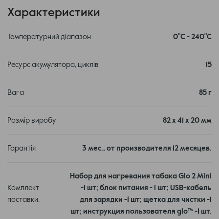
характеристики не изменились, то есть выход на
Характеристики
штатный режим прогрева достигается за 40 секунд, а
сеанс по-прежнему продолжается 3 минуты 30 секунд.
Температурний діапазон
0⁰C - 240⁰C
Ресурс акумулятора, циклів
15
Вага
85 г
Розмір виробу
82 x 41 x 20 мм
Гарантія
3 мес., от производителя 12 месяцев.
Набор для нагревания табака Glo 2 Mini
Комплект
-1 шт; блок питания - 1 шт; USB-кабель
поставки.
для зарядки -1 шт; щетка для чистки -1
шт; инструкция пользователя glo™ -1 шт.