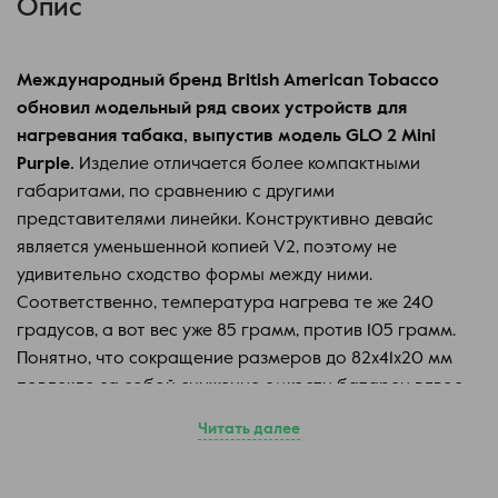
Опис
Международный бренд British American Tobacco
обновил модельный ряд своих устройств для
нагревания табака, выпустив модель GLO 2 Mini
Purple.
Изделие отличается более компактными
габаритами, по сравнению с другими
представителями линейки. Конструктивно девайс
является уменьшенной копией V2, поэтому не
удивительно сходство формы между ними.
Соответственно, температура нагрева те же 240
градусов, а вот вес уже 85 грамм, против 105 грамм.
Понятно, что сокращение размеров до 82x41x20 мм
повлекло за собой снижение емкости батареи вдвое,
так что, на одном полном заряде получится
Читать далее
израсходовать не больше 15 стиков. Это стало платой
за миниатюризацию, зато эксплуатационные