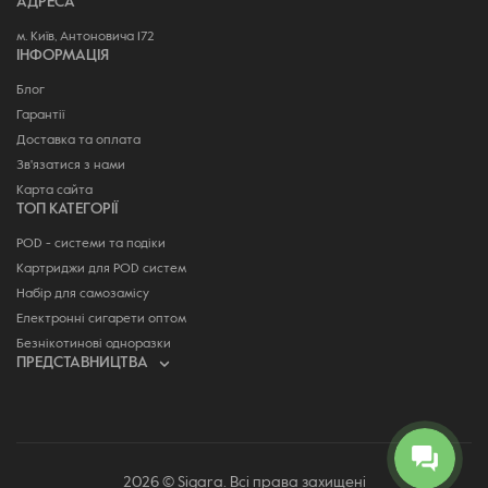
АДРЕСА
м. Київ, Антоновича 172
ІНФОРМАЦІЯ
Блог
Гарантії
Доставка та оплата
Зв'язатися з нами
Карта сайта
ТОП КАТЕГОРІЇ
POD - системи та подіки
Картриджи для POD систем
Набір для самозамісу
Електронні сигарети оптом
Безнікотинові одноразки
ПРЕДСТАВНИЦТВА
2026 © Sigara. Всі права захищені